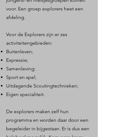
jongens- en meisjesgroepen komen
voor. Een groep explorers heet een
afdeling.
Voor de Explorers zijn er zes
activiteitengebieden:
Buitenleven;
Expressie;
Samenleving;
Sport en spel;
Uitdagende Scoutingtechnieken;
Eigen specialiteit.
De explorers maken zelf hun
programma en worden daar door een
begeleider in bijgestaan. Er is dus een