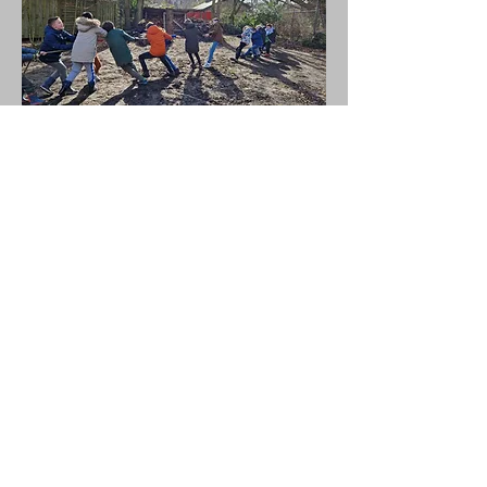
Langs komen?
Ben je tussen de 7 en 11 jaar en heb je zin
om eens te komen kijken?
Dat kan iedere zaterdagochtend van 09:30
uur tot 12:00 uur!
Mail voor meer informatie
naar:
welpen@dejaguars.nl